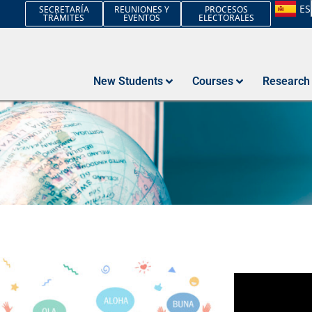
ES
SECRETARÍA
REUNIONES Y
PROCESOS
TRÁMITES
EVENTOS
ELECTORALES
New Students
Courses
Research