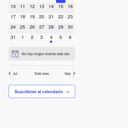
0 eventos
0 eventos
0 eventos
0 eventos
0 eventos
0 eventos
0 eventos
10
11
12
13
14
15
16
0 eventos
0 eventos
0 eventos
0 eventos
0 eventos
0 eventos
0 eventos
17
18
19
20
21
22
23
0 eventos
0 eventos
0 eventos
0 eventos
0 eventos
0 eventos
0 eventos
24
25
26
27
28
29
30
0 eventos
0 eventos
0 eventos
0 eventos
3 eventos
0 eventos
0 eventos
31
1
2
3
4
5
6
No hay ningún evento este día.
Aviso
Jul
Este mes
Sep
Suscribirse al calendario