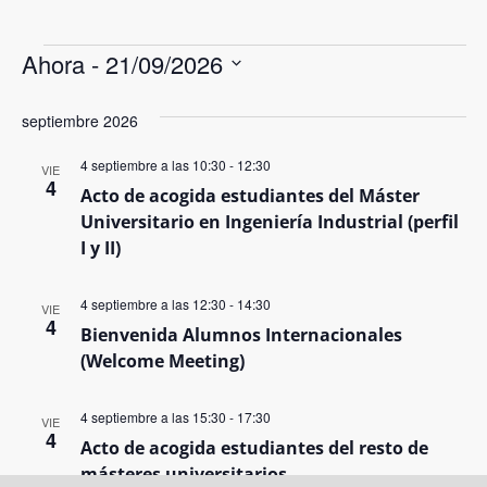
Ahora
 - 
21/09/2026
Selecciona
la
septiembre 2026
fecha.
4 septiembre a las 10:30
-
12:30
VIE
4
Acto de acogida estudiantes del Máster
Universitario en Ingeniería Industrial (perfil
I y II)
4 septiembre a las 12:30
-
14:30
VIE
4
Bienvenida Alumnos Internacionales
(Welcome Meeting)
4 septiembre a las 15:30
-
17:30
VIE
4
Acto de acogida estudiantes del resto de
másteres universitarios