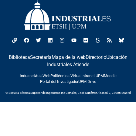
Biblioteca
Secretaría
Mapa de la web
Directorio
Ubicación
Industriales Atiende
Indusnet
AulaWeb
Politécnica Virtual
Intranet UPM
Moodle
Portal del Investigador
UPM Drive
© Escuela Técnica Superior de Ingenieros Industriales, José Gutiérrez Abascal 2, 28006 Madrid