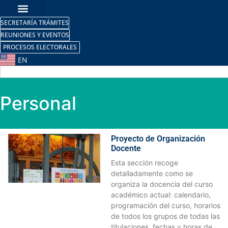
SECRETARÍA TRÁMITES
REUNIONES Y EVENTOS
PROCESOS ELECTORALES
EN
Personal
Proyecto de Organización
Docente
Esta sección recoge
detalladamente como se
organiza la docencia del curso
académico actual: calendario,
programación del curso, horarios
de todos los grupos de todas las
titulaciones, fechas y horas de