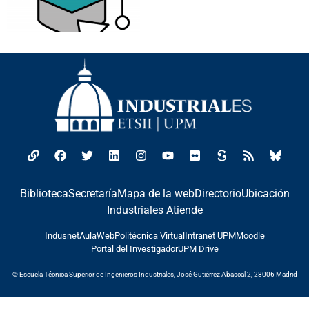
Biblioteca
Secretaría
Mapa de la web
Directorio
Ubicación
Industriales Atiende
Indusnet
AulaWeb
Politécnica Virtual
Intranet UPM
Moodle
Portal del Investigador
UPM Drive
© Escuela Técnica Superior de Ingenieros Industriales, José Gutiérrez Abascal 2, 28006 Madrid