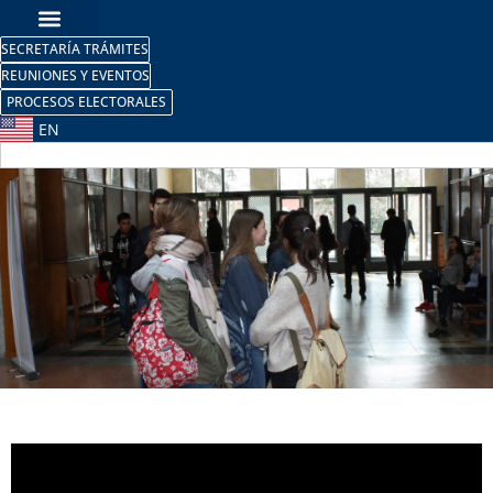
SECRETARÍA TRÁMITES
REUNIONES Y EVENTOS
PROCESOS ELECTORALES
EN
Jornada de
Puertas Abiertas