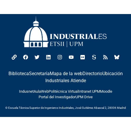
Biblioteca
Secretaría
Mapa de la web
Directorio
Ubicación
Industriales Atiende
Indusnet
AulaWeb
Politécnica Virtual
Intranet UPM
Moodle
Portal del Investigador
UPM Drive
© Escuela Técnica Superior de Ingenieros Industriales, José Gutiérrez Abascal 2, 28006 Madrid