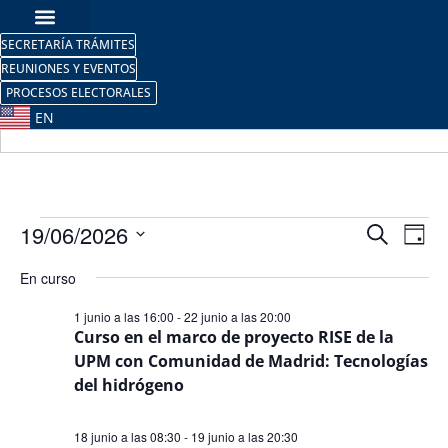
SECRETARÍA TRÁMITES
REUNIONES Y EVENTOS
PROCESOS ELECTORALES
EN
Nave
Na
19/06/2026
Buscar
Día
Selecciona
de
de
la
En curso
fecha.
vi
búsq
1 junio a las 16:00
-
22 junio a las 20:00
de
Curso en el marco de proyecto RISE de la
y
UPM con Comunidad de Madrid: Tecnologías
Ev
vista
del hidrógeno
de
18 junio a las 08:30
-
19 junio a las 20:30