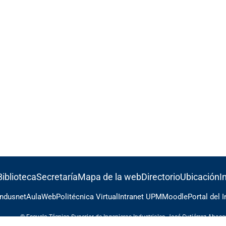
Biblioteca
Secretaría
Mapa de la web
Directorio
Ubicación
I
Indusnet
AulaWeb
Politécnica Virtual
Intranet UPM
Moodle
Portal del 
© Escuela Técnica Superior de Ingenieros Industriales, José Gutiérrez Abas