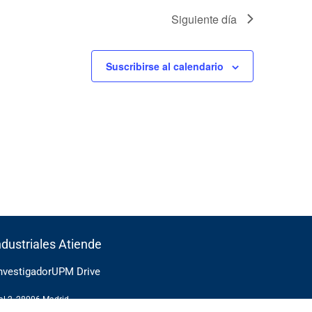
Siguiente día
Suscribirse al calendario
ndustriales Atiende
Investigador
UPM Drive
cal 2, 28006 Madrid