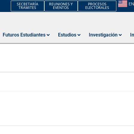
E
SECRETARÍA
REUNIONES Y
PROCESOS
TRÁMITES
EVENTOS
ELECTORALES
Futuros Estudiantes
Estudios
Investigación
I