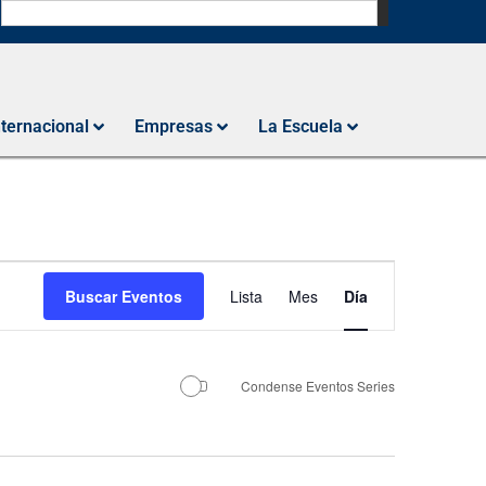
N
nternacional
Empresas
La Escuela
Navegación
Buscar Eventos
Lista
Mes
Día
de
vistas
de
Condense Eventos Series
Evento