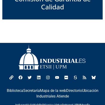
Calidad
Biblioteca
Secretaría
Mapa de la web
Directorio
Ubicación
Industriales Atiende
Indusnet
AulaWeb
Politécnica Virtual
Intranet UPM
Moodle