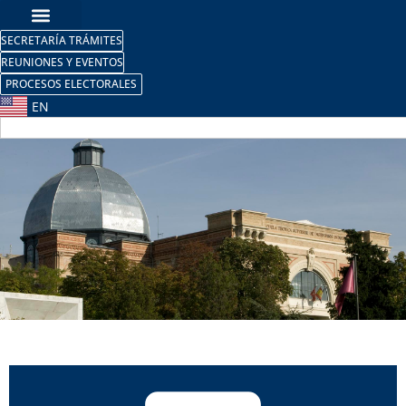
SECRETARÍA TRÁMITES
REUNIONES Y EVENTOS
PROCESOS ELECTORALES
EN
Órganos
responsables