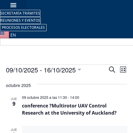
SECRETARÍA TRÁMITES
REUNIONES Y EVENTOS
PROCESOS ELECTORALES
EN
Nave
Na
09/10/2025
 - 
16/10/2025
Buscar
Lista
Selecciona
de
de
la
octubre 2025
fecha.
vi
búsq
de
09 octubre 2025 a las 11:30
-
14:00
JUE
y
9
conference ?Multirotor UAV Control
Ev
Research at the University of Auckland?
vista
de
JUE