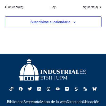
Eventos
Eventos
anterior(es)
Hoy
siguiente(s)
Suscribirse al calendario
Biblioteca
Secretaría
Mapa de la web
Directorio
Ubicación