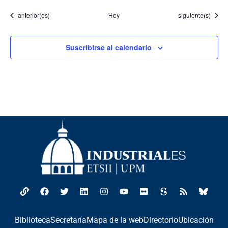
Eventos
Eventos
anterior(es)
Hoy
siguiente(s)
Suscribirse al calendario
Biblioteca
Secretaría
Mapa de la web
Directorio
Ubicación