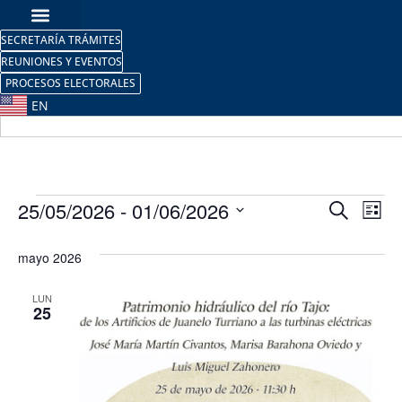
SECRETARÍA TRÁMITES
REUNIONES Y EVENTOS
PROCESOS ELECTORALES
EN
Nave
Na
25/05/2026
 - 
01/06/2026
Buscar
Lista
Selecciona
de
de
la
mayo 2026
fecha.
vi
búsq
de
LUN
y
25
Ev
vista
de