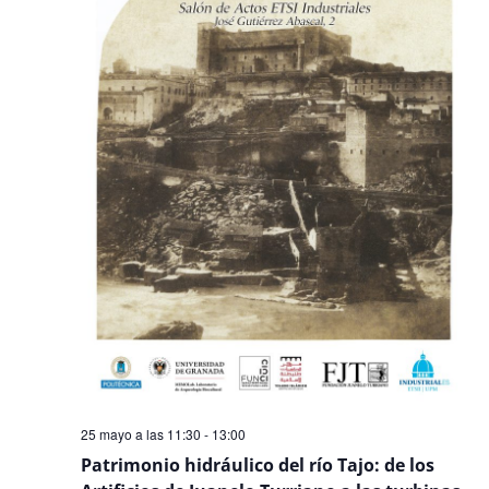
Even
25 mayo a las 11:30
-
13:00
Patrimonio hidráulico del río Tajo: de los