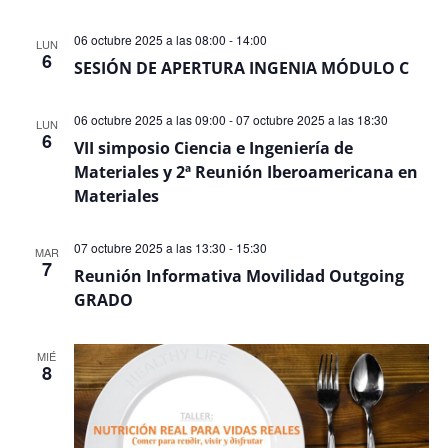
Even
06 octubre 2025 a las 08:00
-
14:00
LUN
6
SESIÓN DE APERTURA INGENIA MÓDULO C
06 octubre 2025 a las 09:00
-
07 octubre 2025 a las 18:30
LUN
6
VII simposio Ciencia e Ingeniería de
Materiales y 2ª Reunión Iberoamericana en
Materiales
07 octubre 2025 a las 13:30
-
15:30
MAR
7
Reunión Informativa Movilidad Outgoing
GRADO
MIÉ
8