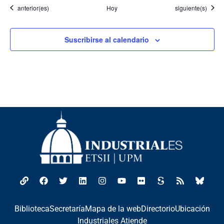
Eventos
Eventos
anterior(es)
Hoy
siguiente(s)
Suscribirse al calendario
Biblioteca
Secretaría
Mapa de la web
Directorio
Ubicación
Industriales Atiende