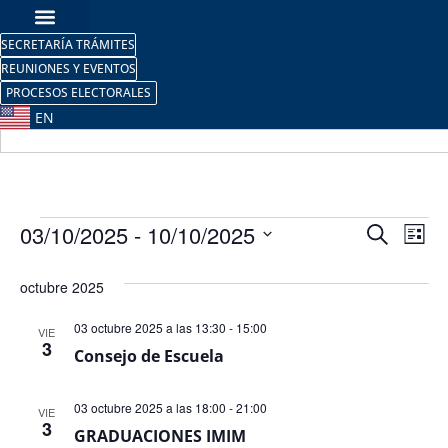
SECRETARÍA TRÁMITES
REUNIONES Y EVENTOS
PROCESOS ELECTORALES
EN
Nave
Na
03/10/2025
 - 
10/10/2025
Buscar
Lista
Selecciona
de
de
la
octubre 2025
fecha.
vi
búsq
de
03 octubre 2025 a las 13:30
-
15:00
VIE
y
3
Consejo de Escuela
Ev
vista
03 octubre 2025 a las 18:00
-
21:00
VIE
de
3
GRADUACIONES IMIM