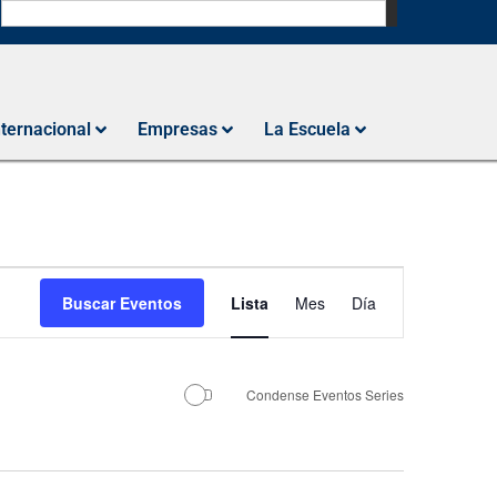
N
nternacional
Empresas
La Escuela
Navegación
Buscar Eventos
Lista
Mes
Día
de
vistas
de
Condense Eventos Series
Evento