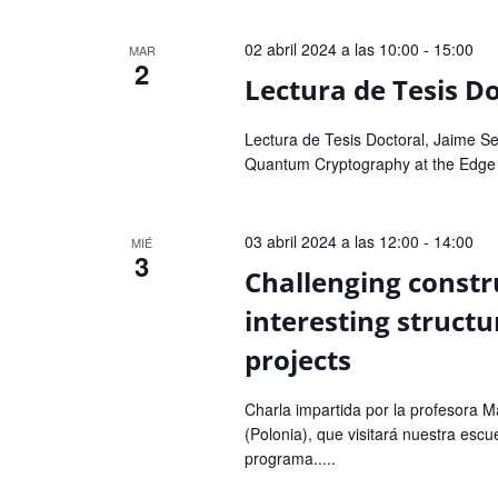
de
Eventos
02 abril 2024 a las 10:00
-
15:00
MAR
2
Lectura de Tesis D
Lectura de Tesis Doctoral, Jaime Se
Quantum Cryptography at the Edge 
03 abril 2024 a las 12:00
-
14:00
MIÉ
3
Challenging constr
interesting struct
projects
Charla impartida por la profesora M
(Polonia), que visitará nuestra es
programa.....