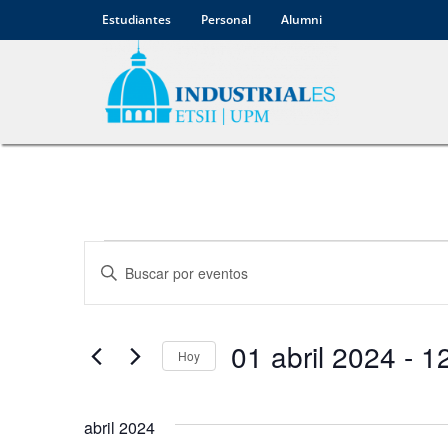
Estudiantes
Personal
Alumni
Navegación
Introduce
la
de
palabra
clave.
Busca
búsqueda
Eventos
01 abril 2024
 - 
12
para
Hoy
y
la
Selecciona
palabra
la
vistas
clave.
fecha.
abril 2024