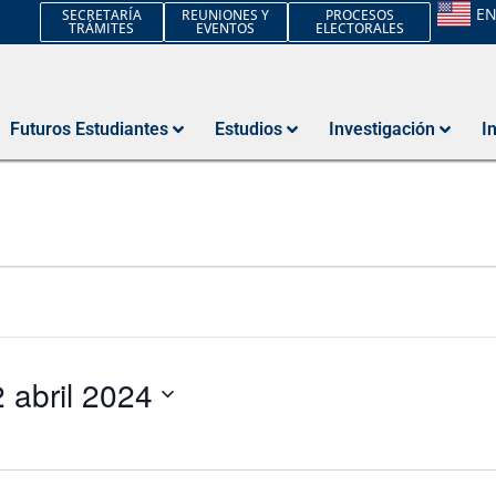
E
SECRETARÍA
REUNIONES Y
PROCESOS
TRÁMITES
EVENTOS
ELECTORALES
Futuros Estudiantes
Estudios
Investigación
I
 abril 2024