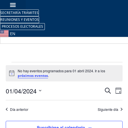
SECRETARÍA TRÁMITES
REUNIONES Y EVENTOS
PROCESOS ELECTORALES
EN
No hay eventos programados para 01 abril 2024. Ir a los
Aviso
.
próximos eventos
Nave
Na
01/04/2024
Buscar
Día
Selecciona
de
de
la
fecha.
vi
Día anterior
Siguiente día
búsq
de
y
Suscribirse al calendario