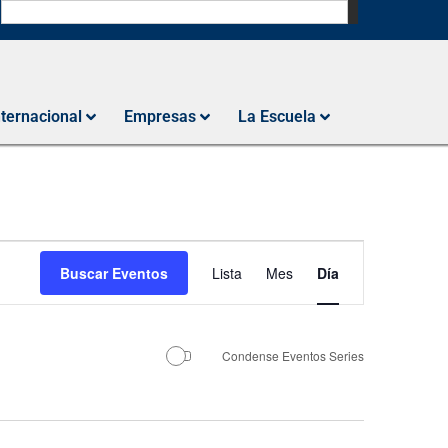
N
nternacional
Empresas
La Escuela
Navegación
Buscar Eventos
Lista
Mes
Día
de
vistas
de
Condense Eventos Series
Evento