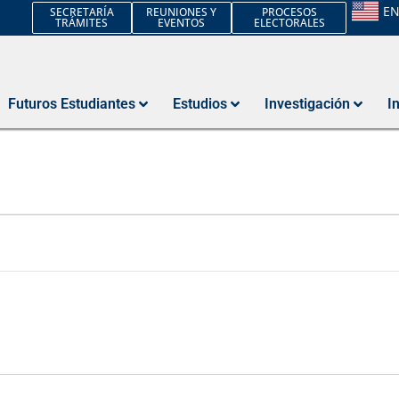
E
SECRETARÍA
REUNIONES Y
PROCESOS
TRÁMITES
EVENTOS
ELECTORALES
Futuros Estudiantes
Estudios
Investigación
I