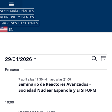
SECRETARÍA TRÁMITES
REUNIONES Y EVENTOS
PROCESOS ELECTORALES
EN
Nave
Na
29/04/2026
Buscar
Día
Selecciona
de
de
la
En curso
fecha.
vi
búsq
7 abril a las 17:30
-
4 mayo a las 21:00
de
Seminario de Reactores Avanzados –
y
Sociedad Nuclear Española y ETSII-UPM
Ev
vista
10:00
de
29 abril a las 10:00
-
15:00