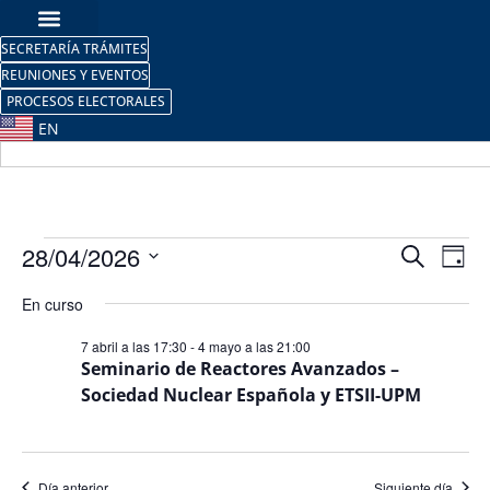
SECRETARÍA TRÁMITES
REUNIONES Y EVENTOS
PROCESOS ELECTORALES
EN
Nave
Na
28/04/2026
Buscar
Día
Selecciona
de
de
la
En curso
fecha.
vi
búsq
7 abril a las 17:30
-
4 mayo a las 21:00
de
Seminario de Reactores Avanzados –
y
Sociedad Nuclear Española y ETSII-UPM
Ev
vista
de
Día anterior
Siguiente día