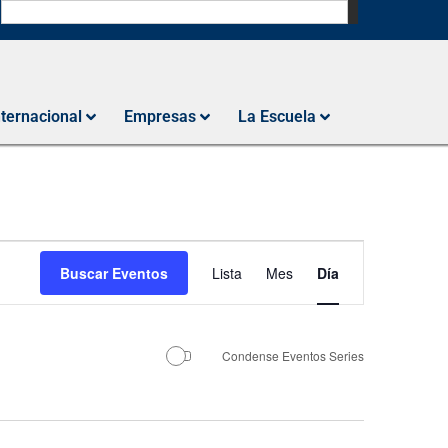
N
nternacional
Empresas
La Escuela
Navegación
Buscar Eventos
Lista
Mes
Día
de
vistas
de
Condense Eventos Series
Evento