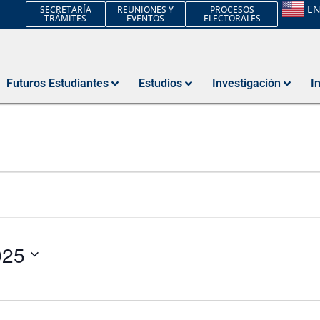
E
SECRETARÍA
REUNIONES Y
PROCESOS
TRÁMITES
EVENTOS
ELECTORALES
Futuros Estudiantes
Estudios
Investigación
I
025