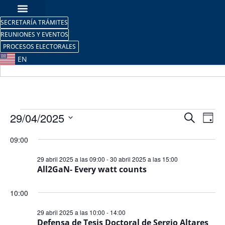
SECRETARÍA TRÁMITES
REUNIONES Y EVENTOS
PROCESOS ELECTORALES
EN
Nave
Na
29/04/2025
Buscar
Día
Selecciona
de
de
la
09:00
fecha.
vi
búsq
29 abril 2025 a las 09:00
-
30 abril 2025 a las 15:00
de
All2GaN- Every watt counts
y
Ev
vista
10:00
de
29 abril 2025 a las 10:00
-
14:00
Defensa de Tesis Doctoral de Sergio Altares