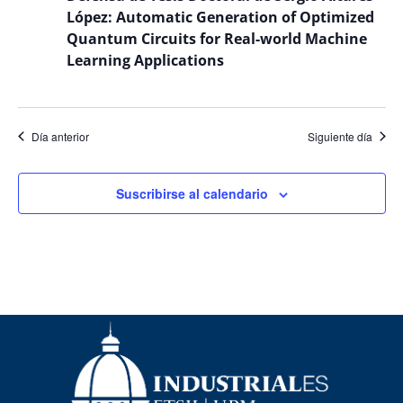
Even
López: Automatic Generation of Optimized
Quantum Circuits for Real-world Machine
Learning Applications
Día anterior
Siguiente día
Suscribirse al calendario