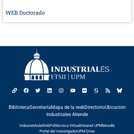
WEB Doctorado
Biblioteca
Secretaría
Mapa de la web
Directorio
Ubicación
Industriales Atiende
Indusnet
AulaWeb
Politécnica Virtual
Intranet UPM
Moodle
Portal del Investigador
UPM Drive