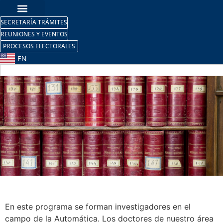
SECRETARÍA TRÁMITES
REUNIONES Y EVENTOS
PROCESOS ELECTORALES
EN
Doctorado en Automática y
Robótica
En este programa se forman investigadores en el
campo de la Automática. Los doctores de nuestro área