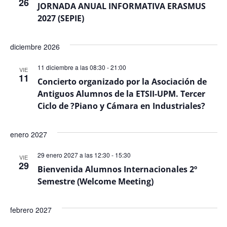
26
Even
JORNADA ANUAL INFORMATIVA ERASMUS
2027 (SEPIE)
diciembre 2026
11 diciembre a las 08:30
-
21:00
VIE
11
Concierto organizado por la Asociación de
Antiguos Alumnos de la ETSII-UPM. Tercer
Ciclo de ?Piano y Cámara en Industriales?
enero 2027
29 enero 2027 a las 12:30
-
15:30
VIE
29
Bienvenida Alumnos Internacionales 2º
Semestre (Welcome Meeting)
febrero 2027