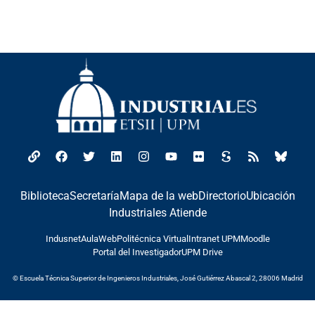
Biblioteca
Secretaría
Mapa de la web
Directorio
Ubicación
Industriales Atiende
Indusnet
AulaWeb
Politécnica Virtual
Intranet UPM
Moodle
Portal del Investigador
UPM Drive
© Escuela Técnica Superior de Ingenieros Industriales, José Gutiérrez Abascal 2, 28006 Madrid