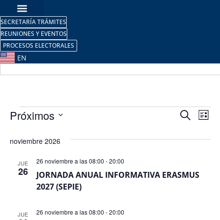
SECRETARÍA TRÁMITES
REUNIONES Y EVENTOS
PROCESOS ELECTORALES
EN
Nave
Na
Próximos
Buscar
Lista
Selecciona
de
de
la
noviembre 2026
fecha.
vi
búsq
de
26 noviembre a las 08:00
-
20:00
JUE
y
26
JORNADA ANUAL INFORMATIVA ERASMUS
Ev
2027 (SEPIE)
vista
de
26 noviembre a las 08:00
-
20:00
JUE