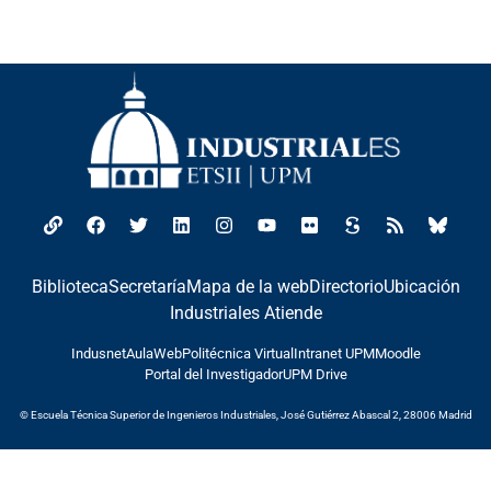
Biblioteca
Secretaría
Mapa de la web
Directorio
Ubicación
Industriales Atiende
Indusnet
AulaWeb
Politécnica Virtual
Intranet UPM
Moodle
Portal del Investigador
UPM Drive
© Escuela Técnica Superior de Ingenieros Industriales, José Gutiérrez Abascal 2, 28006 Madrid