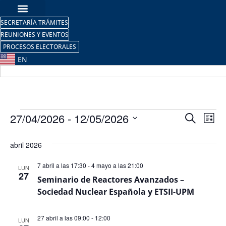
SECRETARÍA TRÁMITES
REUNIONES Y EVENTOS
PROCESOS ELECTORALES
EN
Nave
Na
27/04/2026
 - 
12/05/2026
Buscar
Lista
Selecciona
de
de
la
abril 2026
fecha.
vi
búsq
de
7 abril a las 17:30
-
4 mayo a las 21:00
LUN
y
27
Seminario de Reactores Avanzados –
Ev
Sociedad Nuclear Española y ETSII-UPM
vista
de
27 abril a las 09:00
-
12:00
LUN