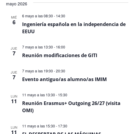
mayo 2026
6 mayo a las 08:30
-
14:30
MIÉ
6
Ingeniería española en la independencia de
EEUU
7 mayo a las 13:30
-
16:00
JUE
7
Reunión modificaciones de GITI
7 mayo a las 19:00
-
20:30
JUE
7
Evento antiguo/as alumno/as IMIM
11 mayo a las 13:30
-
15:30
LUN
11
Reunión Erasmus+ Outgoing 26/27 (visita
OMI)
11 mayo a las 15:30
-
17:30
LUN
11