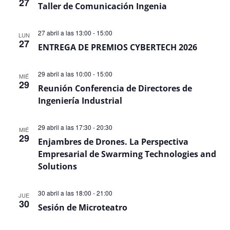
27
Even
Taller de Comunicación Ingenia
27 abril a las 13:00
-
15:00
LUN
27
ENTREGA DE PREMIOS CYBERTECH 2026
29 abril a las 10:00
-
15:00
MIÉ
29
Reunión Conferencia de Directores de
Ingeniería Industrial
29 abril a las 17:30
-
20:30
MIÉ
29
Enjambres de Drones. La Perspectiva
Empresarial de Swarming Technologies and
Solutions
30 abril a las 18:00
-
21:00
JUE
30
Sesión de Microteatro