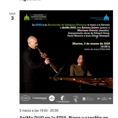
MAR
3
3 marzo a las 19:00
-
20:30
AniMa DUO en la ETSII. Piano y saxofón en