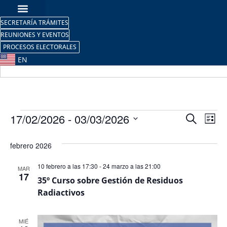
SECRETARÍA TRÁMITES
REUNIONES Y EVENTOS
PROCESOS ELECTORALES
EN
Nave
Na
17/02/2026
 - 
03/03/2026
Buscar
Lista
Selecciona
de
de
la
febrero 2026
fecha.
vi
búsq
de
10 febrero a las 17:30
-
24 marzo a las 21:00
MAR
y
17
35º Curso sobre Gestión de Residuos
Ev
Radiactivos
vista
de
MIÉ