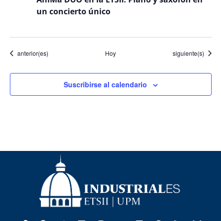
un concierto único
Eventos
Eventos
anterior(es)
Hoy
siguiente(s)
Suscribirse al calendario