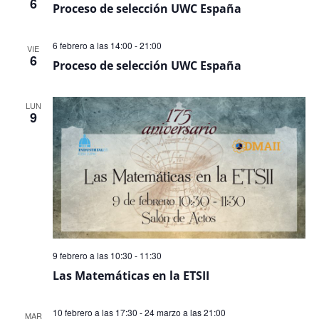
6
Even
Proceso de selección UWC España
6 febrero a las 14:00
-
21:00
VIE
6
Proceso de selección UWC España
LUN
9
9 febrero a las 10:30
-
11:30
Las Matemáticas en la ETSII
10 febrero a las 17:30
-
24 marzo a las 21:00
MAR