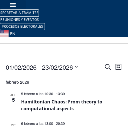
SECRETARÍA TRÁMITES
REUNIONES Y EVENTOS
PROCESOS ELECTORALES
EN
Nave
Na
01/02/2026
 - 
23/02/2026
Buscar
Lista
Selecciona
de
de
la
febrero 2026
fecha.
vi
búsq
de
5 febrero a las 10:30
-
13:30
JUE
y
5
Hamiltonian Chaos: From theory to
Ev
computational aspects
vista
de
6 febrero a las 13:00
-
20:30
VIE