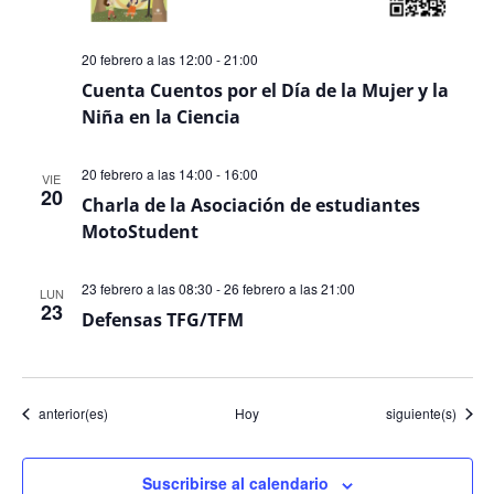
20 febrero a las 12:00
-
21:00
Cuenta Cuentos por el Día de la Mujer y la
Niña en la Ciencia
20 febrero a las 14:00
-
16:00
VIE
20
Charla de la Asociación de estudiantes
MotoStudent
23 febrero a las 08:30
-
26 febrero a las 21:00
LUN
23
Defensas TFG/TFM
Eventos
Eventos
anterior(es)
Hoy
siguiente(s)
Suscribirse al calendario