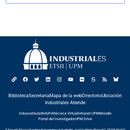
Biblioteca
Secretaría
Mapa de la web
Directorio
Ubicación
Industriales Atiende
Indusnet
AulaWeb
Politécnica Virtual
Intranet UPM
Moodle
Portal del Investigador
UPM Drive
© Escuela Técnica Superior de Ingenieros Industriales, José Gutiérrez Abascal 2, 28006 Madrid