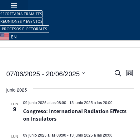
SECRETARÍA TRÁMITES
REUNIONES Y EVENTOS
PROCESOS ELECTORALES
EN
Nave
Na
07/06/2025
 - 
20/06/2025
Buscar
Lista
Selecciona
de
de
la
junio 2025
fecha.
vi
búsq
de
09 junio 2025 a las 08:00
-
13 junio 2025 a las 20:00
LUN
y
9
Congreso: International Radiation Effects
Ev
on Insulators
vista
de
09 junio 2025 a las 08:00
-
13 junio 2025 a las 20:00
LUN