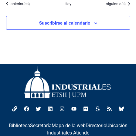
Eventos
Eventos
anterior(es)
Hoy
siguiente(s)
Suscribirse al calendario
Biblioteca
Secretaría
Mapa de la web
Directorio
Ubicación
Industriales Atiende