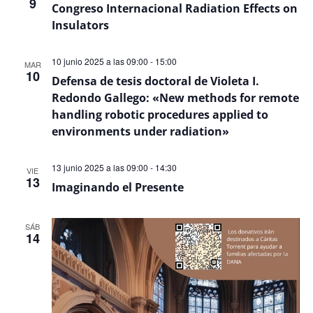
9
Even
Congreso Internacional Radiation Effects on
Insulators
10 junio 2025 a las 09:00
-
15:00
MAR
10
Defensa de tesis doctoral de Violeta I.
Redondo Gallego: «New methods for remote
handling robotic procedures applied to
environments under radiation»
13 junio 2025 a las 09:00
-
14:30
VIE
13
Imaginando el Presente
SÁB
14