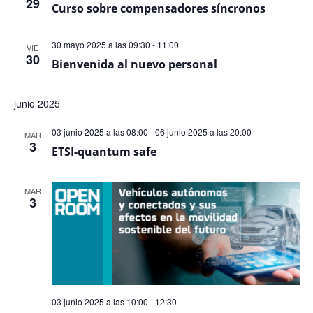
29
Even
Curso sobre compensadores síncronos
30 mayo 2025 a las 09:30
-
11:00
VIE
30
Bienvenida al nuevo personal
junio 2025
03 junio 2025 a las 08:00
-
06 junio 2025 a las 20:00
MAR
3
ETSI-quantum safe
MAR
3
03 junio 2025 a las 10:00
-
12:30