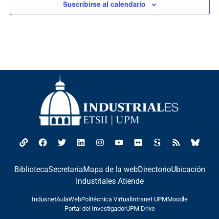
Suscribirse al calendario
Biblioteca
Secretaría
Mapa de la web
Directorio
Ubicación
Industriales Atiende
Indusnet
AulaWeb
Politécnica Virtual
Intranet UPM
Moodle
Portal del Investigador
UPM Drive