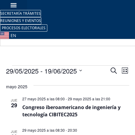
SECRETARÍA TRÁMITES
REUNIONES Y EVENTOS
PROCESOS ELECTORALES
EN
Nave
Na
29/05/2025
 - 
19/06/2025
Buscar
Lista
Selecciona
de
de
la
mayo 2025
fecha.
vi
búsq
de
27 mayo 2025 a las 08:00
-
29 mayo 2025 a las 21:00
JUE
y
29
Congreso iberoamericano de ingeniería y
Ev
tecnología CIBITEC2025
vista
de
29 mayo 2025 a las 08:30
-
20:30
JUE