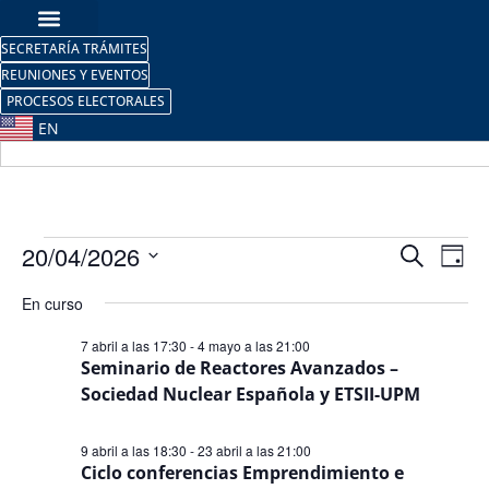
SECRETARÍA TRÁMITES
REUNIONES Y EVENTOS
PROCESOS ELECTORALES
EN
Nave
Na
20/04/2026
Buscar
Día
Selecciona
de
de
la
En curso
fecha.
vi
búsq
7 abril a las 17:30
-
4 mayo a las 21:00
de
Seminario de Reactores Avanzados –
y
Sociedad Nuclear Española y ETSII-UPM
Ev
vista
9 abril a las 18:30
-
23 abril a las 21:00
de
Ciclo conferencias Emprendimiento e