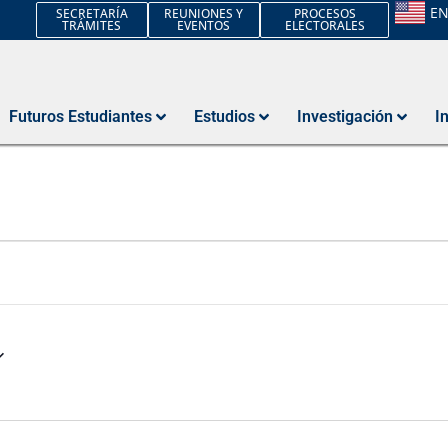
E
SECRETARÍA
REUNIONES Y
PROCESOS
TRÁMITES
EVENTOS
ELECTORALES
Futuros Estudiantes
Estudios
Investigación
I