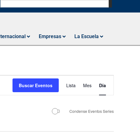
N
nternacional
Empresas
La Escuela
Navegación
Buscar Eventos
Lista
Mes
Día
de
vistas
de
Condense Eventos Series
Evento