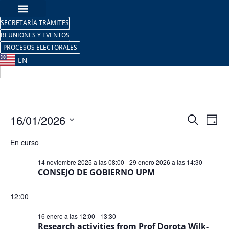
SECRETARÍA TRÁMITES
REUNIONES Y EVENTOS
PROCESOS ELECTORALES
EN
Nave
Na
16/01/2026
Buscar
Día
Selecciona
de
de
la
En curso
fecha.
vi
búsq
14 noviembre 2025 a las 08:00
-
29 enero 2026 a las 14:30
de
CONSEJO DE GOBIERNO UPM
y
Ev
vista
12:00
de
16 enero a las 12:00
-
13:30
Research activities from Prof Dorota Wilk-