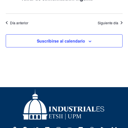
Even
Día anterior
Siguiente día
Suscribirse al calendario