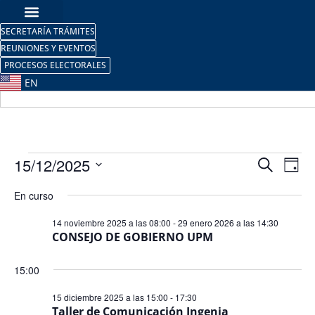
SECRETARÍA TRÁMITES
REUNIONES Y EVENTOS
PROCESOS ELECTORALES
EN
Nave
Na
15/12/2025
Buscar
Día
Selecciona
de
de
la
En curso
fecha.
vi
búsq
14 noviembre 2025 a las 08:00
-
29 enero 2026 a las 14:30
de
CONSEJO DE GOBIERNO UPM
y
Ev
vista
15:00
de
15 diciembre 2025 a las 15:00
-
17:30
Taller de Comunicación Ingenia