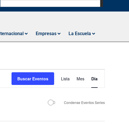
N
nternacional
Empresas
La Escuela
Navegación
Buscar Eventos
Lista
Mes
Día
de
vistas
de
Condense Eventos Series
Evento