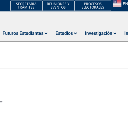
E
SECRETARÍA
REUNIONES Y
PROCESOS
TRÁMITES
EVENTOS
ELECTORALES
Futuros Estudiantes
Estudios
Investigación
I