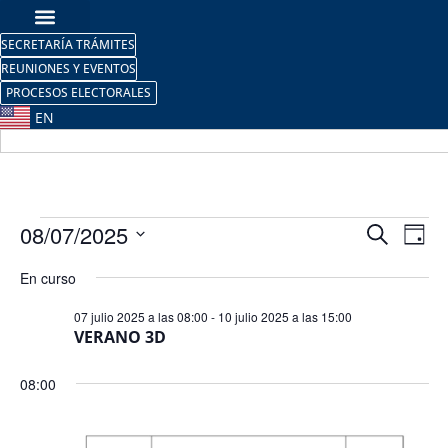
SECRETARÍA TRÁMITES
REUNIONES Y EVENTOS
PROCESOS ELECTORALES
EN
Nave
Na
08/07/2025
Buscar
Día
Selecciona
de
de
la
En curso
fecha.
vi
búsq
07 julio 2025 a las 08:00
-
10 julio 2025 a las 15:00
de
VERANO 3D
y
Ev
vista
08:00
de