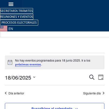
SECRETARÍA TRÁMITES
REUNIONES Y EVENTOS
PROCESOS ELECTORALES
EN
No hay eventos programados para 18 junio 2025. Ir a los
Aviso
.
próximos eventos
Nave
Na
18/06/2025
Buscar
Día
Selecciona
de
de
la
fecha.
vi
Día anterior
Siguiente día
búsq
de
y
Suscribirse al calendario