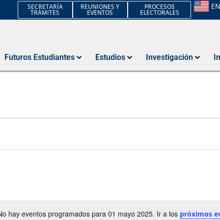
E
SECRETARÍA
REUNIONES Y
PROCESOS
TRÁMITES
EVENTOS
ELECTORALES
Futuros Estudiantes
Estudios
Investigación
I
No hay eventos programados para 01 mayo 2025. Ir a los
próximos e
Aviso