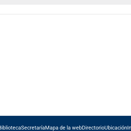
Biblioteca
Secretaría
Mapa de la web
Directorio
Ubicación
I