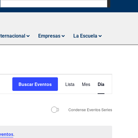
N
nternacional
Empresas
La Escuela
Navegación
Buscar Eventos
Lista
Mes
Día
de
vistas
de
Condense Eventos Series
Evento
.
ventos