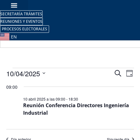
SECRETARÍA TRÁMITES
REUNIONES Y EVENTOS
PROCESOS ELECTORALES
EN
Nave
Na
10/04/2025
Buscar
Día
Selecciona
de
de
la
09:00
fecha.
vi
búsq
10 abril 2025 a las 09:00
-
18:30
de
Reunión Conferencia Directores Ingeniería
y
Industrial
Ev
vista
de
Día anterior
Siguiente día