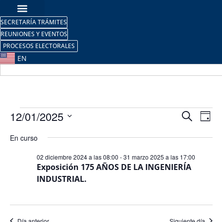
SECRETARÍA TRÁMITES
REUNIONES Y EVENTOS
PROCESOS ELECTORALES
EN
Nave
Na
12/01/2025
Buscar
Día
Selecciona
de
de
la
En curso
fecha.
vi
búsq
02 diciembre 2024 a las 08:00
-
31 marzo 2025 a las 17:00
de
Exposición 175 AÑOS DE LA INGENIERÍA
y
INDUSTRIAL.
Ev
vista
de
Día anterior
Siguiente día