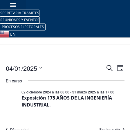
SECRETARÍA TRÁMITES
REUNIONES Y EVENTOS
PROCESOS ELECTORALES
EN
Nave
Na
04/01/2025
Buscar
Día
Selecciona
de
de
la
En curso
fecha.
vi
búsq
02 diciembre 2024 a las 08:00
-
31 marzo 2025 a las 17:00
de
Exposición 175 AÑOS DE LA INGENIERÍA
y
INDUSTRIAL.
Ev
vista
de
Día anterior
Siguiente día