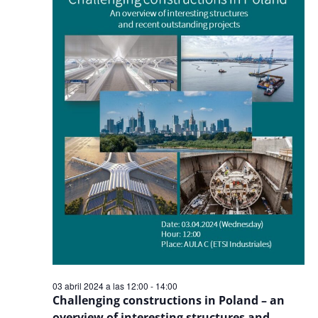
Even
03 abril 2024 a las 12:00
-
14:00
Challenging constructions in Poland – an
overview of interesting structures and