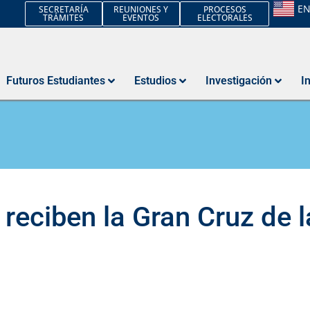
E
SECRETARÍA
REUNIONES Y
PROCESOS
TRÁMITES
EVENTOS
ELECTORALES
Futuros Estudiantes
Estudios
Investigación
I
reciben la Gran Cruz de l