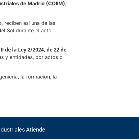
ustriales de Madrid (COIIM)
,
o
, reciben así una de las
el Sol durante el acto
 II de la Ley 2/2024, de 22 de
es y entidades, por actos o
geniería, la formación, la
ndustriales Atiende