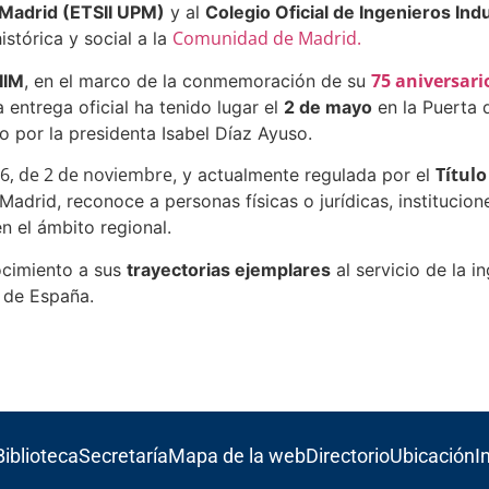
e Madrid (ETSII UPM)
y al
Colegio Oficial de Ingenieros Ind
Comunidad de Madrid.
stórica y social a la
75 aniversari
IIM
, en el marco de la conmemoración de su
 entrega oficial ha tenido lugar el
2 de mayo
en la Puerta d
do por la presidenta Isabel Díaz Ayuso.
6, de 2 de noviembre
Título
, y actualmente regulada por el
drid, reconoce a personas físicas o jurídicas, institucion
n el ámbito regional.
ocimiento a sus
trayectorias ejemplares
al servicio de la in
 de España.
Biblioteca
Secretaría
Mapa de la web
Directorio
Ubicación
I