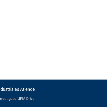
ndustriales Atiende
Investigador
UPM Drive