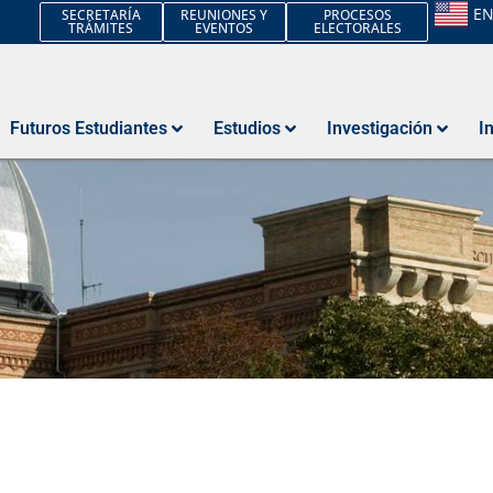
E
SECRETARÍA
REUNIONES Y
PROCESOS
TRÁMITES
EVENTOS
ELECTORALES
Futuros Estudiantes
Estudios
Investigación
I