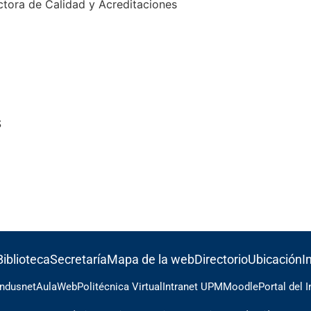
tora de Calidad y Acreditaciones
S
Biblioteca
Secretaría
Mapa de la web
Directorio
Ubicación
I
Indusnet
AulaWeb
Politécnica Virtual
Intranet UPM
Moodle
Portal del 