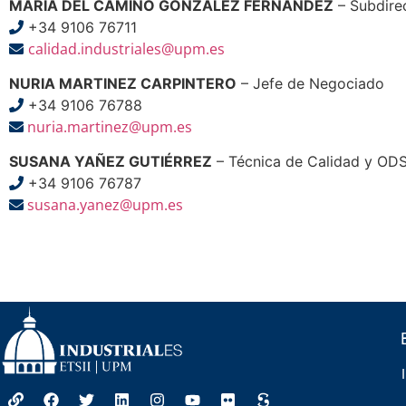
MARÍA DEL CAMINO GONZÁLEZ FERNÁNDEZ
– Subdirec
+34 9106 76711
calidad.industriales@upm.es
NURIA MARTINEZ CARPINTERO
– Jefe de Negociado
+34 9106 76788
nuria.martinez@upm.es
SUSANA YAÑEZ GUTIÉRREZ
– Técnica de Calidad y OD
+34 9106 76787
susana.yanez@upm.es