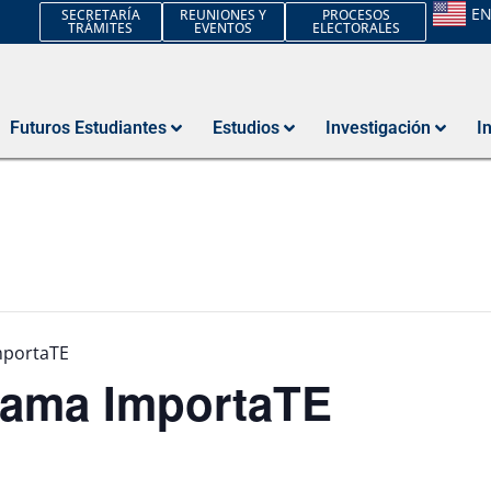
E
SECRETARÍA
REUNIONES Y
PROCESOS
TRÁMITES
EVENTOS
ELECTORALES
Futuros Estudiantes
Estudios
Investigación
I
mportaTE
grama ImportaTE