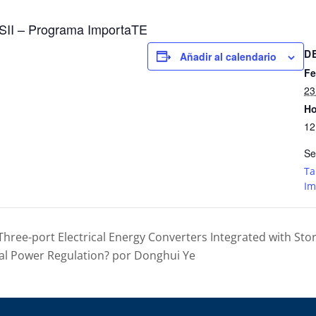
SII – Programa ImportaTE
D
Añadir al calendario
Fe
23
Ho
12
Se
Ta
Im
Three-port Electrical Energy Converters Integrated with Sto
ial Power Regulation? por Donghui Ye