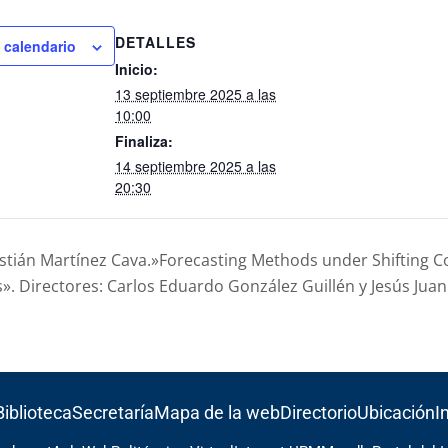
DETALLES
l calendario
Inicio:
13 septiembre 2025 a las
10:00
Finaliza:
14 septiembre 2025 a las
20:30
astián Martínez Cava.»Forecasting Methods under Shifting C
s». Directores: Carlos Eduardo González Guillén y Jesús Juan
Biblioteca
Secretaría
Mapa de la web
Directorio
Ubicación
I