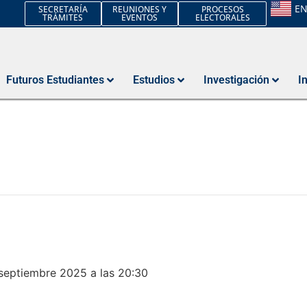
E
SECRETARÍA
REUNIONES Y
PROCESOS
TRÁMITES
EVENTOS
ELECTORALES
Futuros Estudiantes
Estudios
Investigación
I
septiembre 2025 a las 20:30