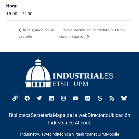
Hora:
19:00 - 21:00
Presentación del candidato D. Óscar
Ruta guiada por la
Escuela
García Suárez.
Biblioteca
Secretaría
Mapa de la web
Directorio
Ubicación
Industriales Atiende
Indusnet
AulaWeb
Politécnica Virtual
Intranet UPM
Moodle