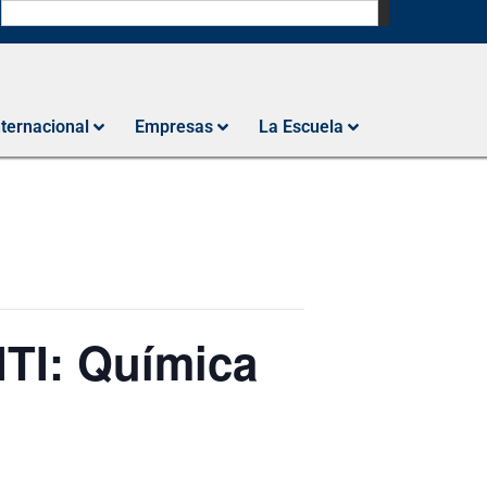
N
nternacional
Empresas
La Escuela
ITI: Química