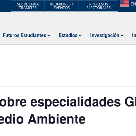
E
SECRETARÍA
REUNIONES Y
PROCESOS
TRÁMITES
EVENTOS
ELECTORALES
Futuros Estudiantes
Estudios
Investigación
I
obre especialidades G
Medio Ambiente