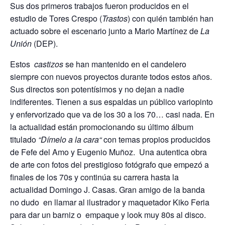
Sus dos primeros trabajos fueron producidos en el
estudio de Tores Crespo (
Trastos
) con quién también han
actuado sobre el escenario junto a Mario Martínez de
La
Unión
(DEP).
Estos
castizos
se han mantenido en el candelero
siempre con nuevos proyectos durante todos estos años.
Sus directos son potentísimos y no dejan a nadie
indiferentes. Tienen a sus espaldas un público variopinto
y enfervorizado que va de los 30 a los 70… casi nada. En
la actualidad están promocionando su último álbum
titulado
“Dímelo a la cara“
con temas propios producidos
de Fefe del Amo y Eugenio Muñoz. Una autentica obra
de arte con fotos del prestigioso fotógrafo que empezó a
finales de los 70s y continúa su carrera hasta la
actualidad Domingo J. Casas. Gran amigo de la banda
no dudo en llamar al ilustrador y maquetador Kiko Feria
para dar un barniz o empaque y look muy 80s al disco.