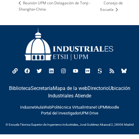
Consejo de
Reunión UPM con Delagación de Tonji -
Shanghai-China
Escuela
Biblioteca
Secretaría
Mapa de la web
Directorio
Ubicación
Industriales Atiende
Indusnet
AulaWeb
Politécnica Virtual
Intranet UPM
Moodle
Portal del Investigador
UPM Drive
© Escuela Técnica Superior de Ingenieros Industriales, José Gutiérrez Abascal 2, 28006 Madrid