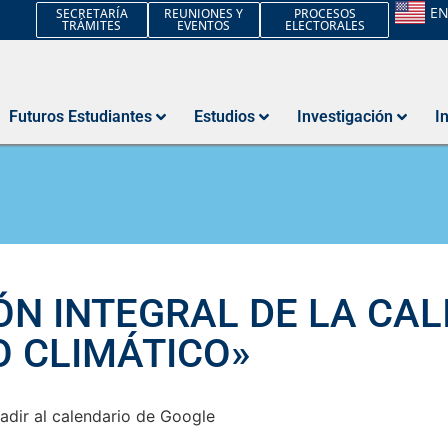
E
SECRETARÍA
REUNIONES Y
PROCESOS
TRÁMITES
EVENTOS
ELECTORALES
Futuros Estudiantes
Estudios
Investigación
I
N INTEGRAL DE LA CAL
O CLIMÁTICO»
adir al calendario de Google