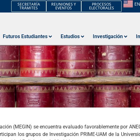
E
SECRETARÍA
REUNIONES Y
PROCESOS
TRÁMITES
EVENTOS
ELECTORALES
Futuros Estudiantes
Estudios
Investigación
I
nomía y Gestión
novación (MEGIN) se encuentra evaluado favorablemente por ANEC
articipan los grupos de Investigación PRIME-UAM de la Univer
nnovación