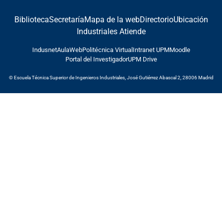
Biblioteca
Secretaría
Mapa de la web
Directorio
Ubicación
Industriales Atiende
Indusnet
AulaWeb
Politécnica Virtual
Intranet UPM
Moodle
Portal del Investigador
UPM Drive
© Escuela Técnica Superior de Ingenieros Industriales, José Gutiérrez Abascal 2, 28006 Madrid