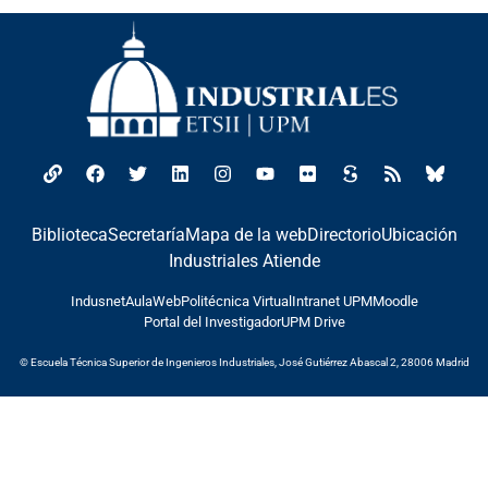
Biblioteca
Secretaría
Mapa de la web
Directorio
Ubicación
Industriales Atiende
Indusnet
AulaWeb
Politécnica Virtual
Intranet UPM
Moodle
Portal del Investigador
UPM Drive
© Escuela Técnica Superior de Ingenieros Industriales, José Gutiérrez Abascal 2, 28006 Madrid