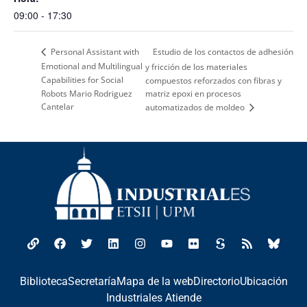
09:00 - 17:30
Estudio de los contactos de adhesión
Personal Assistant with
Emotional and Multilingual
y fricción de los materiales
Capabilities for Social
compuestos reforzados con fibras y
Robots Mario Rodriguez
matriz epoxi en procesos
Cantelar
automatizados de moldeo
Biblioteca
Secretaría
Mapa de la web
Directorio
Ubicación
Industriales Atiende